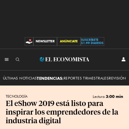
SUSCRÍBETE
NEWSLETTER
ANÚNCIATE
CONTRIBUCIONES
$1.99 DIARIOS
INI
El
SES
Economista
ÚLTIMAS NOTICIAS
TENDENCIAS:
REPORTES TRIMESTRALES
REVISIÓN 
3:00 min
TECNOLOGÍA
Lectura
El eShow 2019 está listo para
inspirar los emprendedores de la
industria digital