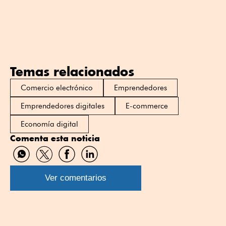
Temas relacionados
Comercio electrónico
Emprendedores
Emprendedores digitales
E-commerce
Economía digital
Comenta esta noticia
Compartir
Compartir
Compartir
Compartir
por
por
por
por
WhatsApp
Twitter
Facebook
Linkedin
Ver comentarios