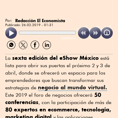
Redacción El Economista
Por:
Publicado:
26.02.2019 - 01:31
ReadSpeaker
Compartir
Compartir
Compartir
Compartir
por
por
por
por
WhatsApp
Twitter
Facebook
Linkedin
sexta edición del eShow México
La
está
lista para abrir sus puertas el próximo 2 y 3 de
abril, donde se ofrecerá un espacio para los
emprendedores que buscan transformar sus
negocio al mundo virtual.
estrategias de
50
Este 2019 el foro de negocios ofrecerá
conferencias
, con la participación de más de
80 expertos en ecommerce, tecnología,
marketing digital
y las aplicaciones