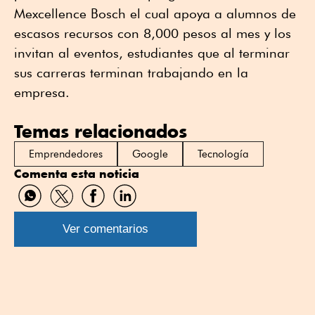
Mexcellence Bosch el cual apoya a alumnos de
escasos recursos con 8,000 pesos al mes y los
invitan al eventos, estudiantes que al terminar
sus carreras terminan trabajando en la
empresa.
Temas relacionados
Emprendedores
Google
Tecnología
Comenta esta noticia
Compartir
Compartir
Compartir
Compartir
por
por
por
por
WhatsApp
Twitter
Facebook
Linkedin
Ver comentarios