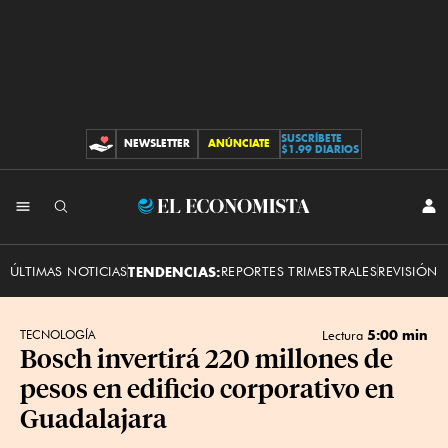
SUSCRÍBETE
NEWSLETTER
ANÚNCIATE
CONTRIBUCIONES
$1.99 DIARIOS
INI
El
SES
Economista
ÚLTIMAS NOTICIAS
TENDENCIAS:
REPORTES TRIMESTRALES
REVISIÓN 
5:00 min
TECNOLOGÍA
Lectura
Bosch invertirá 220 millones de
pesos en edificio corporativo en
Guadalajara