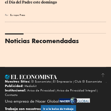
el Día del Padre este domingo
Por
Eu
ropa Press
Noticias Recomendadas
Nuestros Sitios:
El Economista
El Empresario
Club El Economista
Subir
Publicidad:
Mediakit
Institucional:
Aviso de Privacidad
Aviso de Privacidad Integral
Contacto
Una empresa de Nacer Global
Trabaja con nosotros
Ir a la bolsa de trabajo