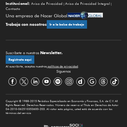
Institucional:
Aviso de Privacidad
Aviso de Privacidad Integral
Contacto
Una empresa de Nacer Global
Trabaja con nosotros
Ir a la bolsa de trabajo
Newsletter.
Suscríbete a nuestros
Regístrate aquí
Al suscribirte, aceptas nuestras
políticas de privacidad
.
Síguenos
Copyright © 1988-2015 Periódico Especializado en Economía y Finanzas, S.A. de C.V. All
Rights Reserved. Derechos Reservados. Número de reserva al Título en Derechos de Autor
04-2010-062510353600-203. Al visitar esta página, usted está de acuerdo con los
términos del servicio