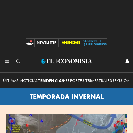
SUSCRÍBETE
NEWSLETTER
ANÚNCIATE
CONTRIBUCIONES
$1.99 DIARIOS
El
INI
SES
Economista
ÚLTIMAS NOTICIAS
TENDENCIAS:
REPORTES TRIMESTRALES
REVISIÓN 
TEMPORADA INVERNAL