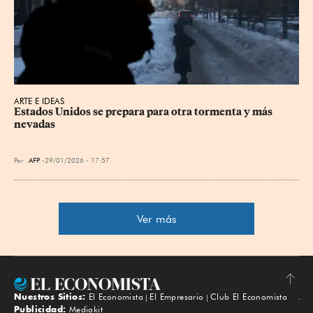
ARTE E IDEAS
Estados Unidos se prepara para otra tormenta y más 
nevadas
Por
AFP
29/01/2026 - 17:57
Ver más
Nuestros Sitios:
El Economista
El Empresario
Club El Economista
Subir
Publicidad:
Mediakit