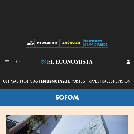
SUSCRÍBETE
NEWSLETTER
ANÚNCIATE
CONTRIBUCIONES
$1.99 DIARIOS
El
INI
SES
Economista
ÚLTIMAS NOTICIAS
TENDENCIAS:
REPORTES TRIMESTRALES
REVISIÓN 
SOFOM