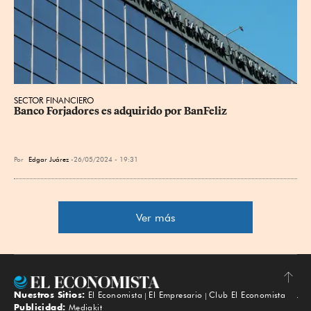
SECTOR FINANCIERO
Banco Forjadores es adquirido por BanFeliz
Por
Edgar Juárez
26/05/2024 - 19:31
Ver más
Nuestros Sitios:
El Economista
El Empresario
Club El Economista
Subir
Publicidad:
Mediakit