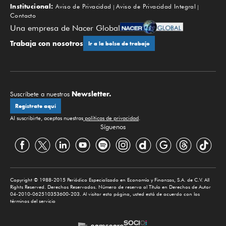
Institucional:
Aviso de Privacidad
Aviso de Privacidad Integral
Contacto
Una empresa de Nacer Global
Trabaja con nosotros
Ir a la bolsa de trabajo
Newsletter.
Suscríbete a nuestros
Regístrate aquí
Al suscribirte, aceptas nuestras
políticas de privacidad
.
Síguenos
Copyright © 1988-2015 Periódico Especializado en Economía y Finanzas, S.A. de C.V. All
Rights Reserved. Derechos Reservados. Número de reserva al Título en Derechos de Autor
04-2010-062510353600-203. Al visitar esta página, usted está de acuerdo con los
términos del servicio