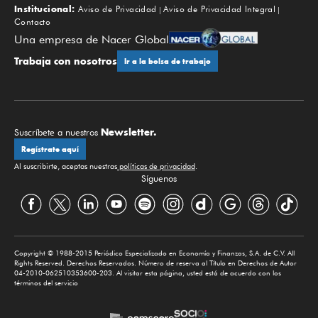
Institucional:
Aviso de Privacidad
Aviso de Privacidad Integral
Contacto
Una empresa de Nacer Global
Trabaja con nosotros
Ir a la bolsa de trabajo
Newsletter.
Suscríbete a nuestros
Regístrate aquí
Al suscribirte, aceptas nuestras
políticas de privacidad
.
Síguenos
Copyright © 1988-2015 Periódico Especializado en Economía y Finanzas, S.A. de C.V. All
Rights Reserved. Derechos Reservados. Número de reserva al Título en Derechos de Autor
04-2010-062510353600-203. Al visitar esta página, usted está de acuerdo con los
términos del servicio