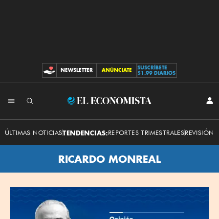
SUSCRÍBETE
NEWSLETTER
ANÚNCIATE
CONTRIBUCIONES
$1.99 DIARIOS
El
INI
SES
Economista
ÚLTIMAS NOTICIAS
TENDENCIAS:
REPORTES TRIMESTRALES
REVISIÓN 
RICARDO MONREAL