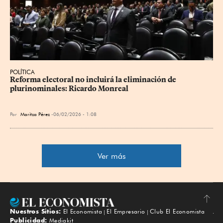
POLÍTICA
Reforma electoral no incluirá la eliminación de 
plurinominales: Ricardo Monreal
Por
Maritza Pérez
06/02/2026 - 1:08
Ver más
Nuestros Sitios:
El Economista
El Empresario
Club El Economista
Subir
Publicidad:
Mediakit