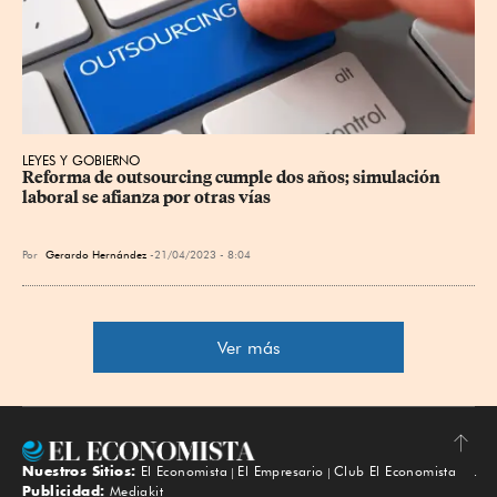
LEYES Y GOBIERNO
Reforma de outsourcing cumple dos años; simulación 
laboral se afianza por otras vías
Por
Gerardo Hernández
21/04/2023 - 8:04
Ver más
Nuestros Sitios:
El Economista
El Empresario
Club El Economista
Subir
Publicidad:
Mediakit