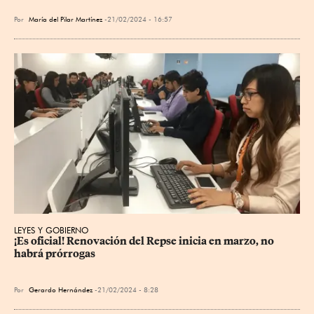
Por
María del Pilar Martínez
21/02/2024 - 16:57
LEYES Y GOBIERNO
¡Es oficial! Renovación del Repse inicia en marzo, no 
habrá prórrogas
Por
Gerardo Hernández
21/02/2024 - 8:28