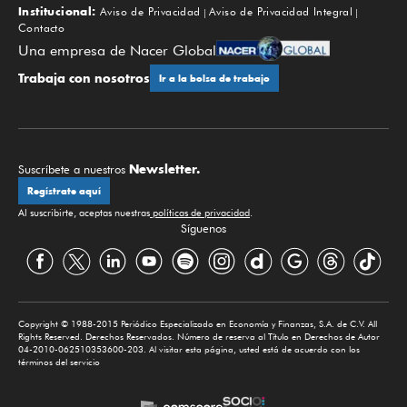
Institucional:
Aviso de Privacidad
Aviso de Privacidad Integral
Contacto
Una empresa de Nacer Global
Trabaja con nosotros
Ir a la bolsa de trabajo
Newsletter.
Suscríbete a nuestros
Regístrate aquí
Al suscribirte, aceptas nuestras
políticas de privacidad
.
Síguenos
Copyright © 1988-2015 Periódico Especializado en Economía y Finanzas, S.A. de C.V. All
Rights Reserved. Derechos Reservados. Número de reserva al Título en Derechos de Autor
04-2010-062510353600-203. Al visitar esta página, usted está de acuerdo con los
términos del servicio