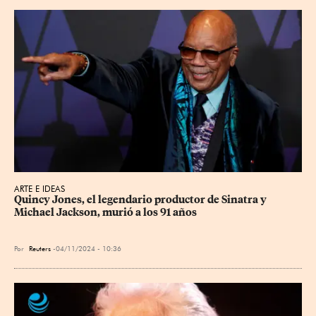
ARTE E IDEAS
Quincy Jones, el legendario productor de Sinatra y 
Michael Jackson, murió a los 91 años
Por
Reuters
04/11/2024 - 10:36