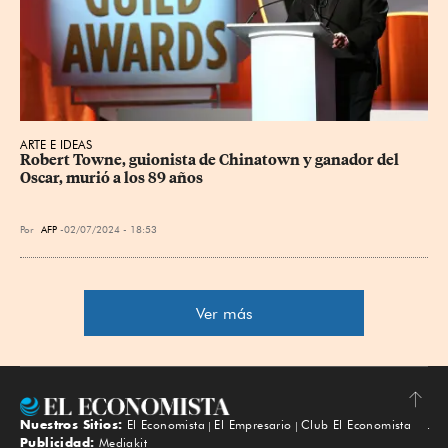
ARTE E IDEAS
Robert Towne, guionista de Chinatown y ganador del 
Oscar, murió a los 89 años
Por
AFP
02/07/2024 - 18:53
Ver más
Nuestros Sitios:
El Economista
El Empresario
Club El Economista
Subir
Publicidad:
Mediakit