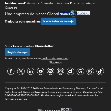
Institucional:
Aviso de Privacidad
Aviso de Privacidad Integral
Contacto
Una empresa de Nacer Global
Trabaja con nosotros
Ir a la bolsa de trabajo
Newsletter.
Suscríbete a nuestros
Regístrate aquí
Al suscribirte, aceptas nuestras
políticas de privacidad
.
Síguenos
Copyright © 1988-2015 Periódico Especializado en Economía y Finanzas, S.A. de C.V. All
Rights Reserved. Derechos Reservados. Número de reserva al Título en Derechos de Autor
04-2010-062510353600-203. Al visitar esta página, usted está de acuerdo con los
términos del servicio