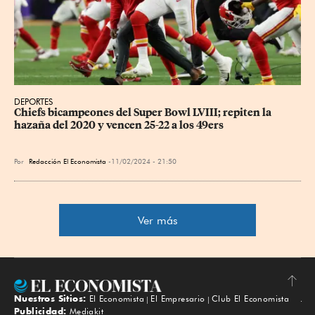
DEPORTES
Chiefs bicampeones del Super Bowl LVIII; repiten la 
hazaña del 2020 y vencen 25-22 a los 49ers
Por
Redacción El Economista
11/02/2024 - 21:50
Ver más
Nuestros Sitios:
El Economista
El Empresario
Club El Economista
Subir
Publicidad:
Mediakit