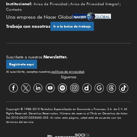
Institucional:
Aviso de Privacidad
Aviso de Privacidad Integral
Contacto
Una empresa de Nacer Global
Trabaja con nosotros
Ir a la bolsa de trabajo
Newsletter.
Suscríbete a nuestros
Regístrate aquí
Al suscribirte, aceptas nuestras
políticas de privacidad
.
Síguenos
Copyright © 1988-2015 Periódico Especializado en Economía y Finanzas, S.A. de C.V. All
Rights Reserved. Derechos Reservados. Número de reserva al Título en Derechos de Autor
04-2010-062510353600-203. Al visitar esta página, usted está de acuerdo con los
términos del servicio