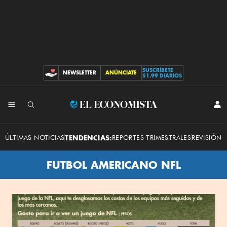
SUSCRÍBETE
NEWSLETTER
ANÚNCIATE
CONTRIBUCIONES
$1.99 DIARIOS
El
INI
SES
Economista
ÚLTIMAS NOTICIAS
TENDENCIAS:
REPORTES TRIMESTRALES
REVISIÓN 
FUTBOL AMERICANO NFL