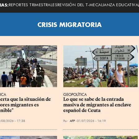
Economista
IAS:
REPORTES TRIMESTRALES
REVISIÓN DEL T-MEC
ALIANZA EDUCATIVA
CRISIS MIGRATORIA
ICA
GEOPOLÍTICA
erta que la situación de 
Lo que se sabe de la entrada 
ores migrantes es 
masiva de migrantes al enclave 
enible"
español de Ceuta
/08/2026 - 17:38
Por
AFP
31/07/2026 - 16:19