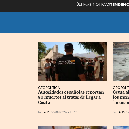
ÚLTIMAS NOTICIAS
TENDENC
GEOPOLÍTICA
GEOPOLÍT
Autoridades españolas reportan 
Ceuta al
80 muertos al tratar de llegar a 
los men
Ceuta
"insost
Por
AFP
06/08/2026 - 15:25
Por
AFP
05