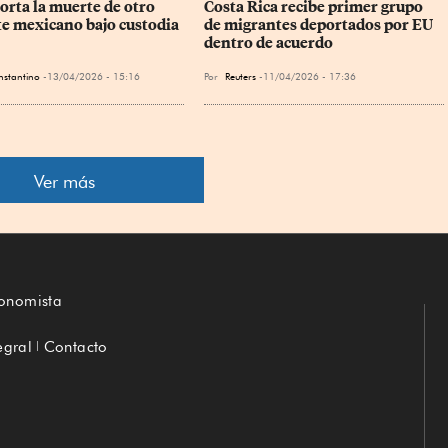
orta la muerte de otro 
Costa Rica recibe primer grupo 
e mexicano bajo custodia 
de migrantes deportados por EU 
dentro de acuerdo
nstantino
13/04/2026 - 15:16
Por
Reuters
11/04/2026 - 17:36
Ver más
conomista
egral
Contacto