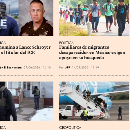
ICA
POLÍTICA
omina a Lance Schroyer 
Familiares de migrantes 
 el titular del ICE
desaparecidos en México exigen 
apoyo en su búsqueda
ón El Economista
27/06/2026 - 16:10
Por
AFP
14/05/2026 - 19:49
ICA
GEOPOLÍTICA