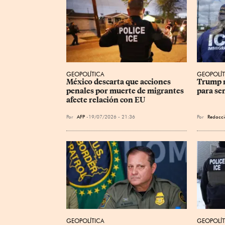
GEOPOLÍTICA
GEOPOLÍT
México descarta que acciones 
Trump n
penales por muerte de migrantes 
para ser
afecte relación con EU
Por
AFP
19/07/2026 - 21:36
Por
Redacci
GEOPOLÍTICA
GEOPOLÍT