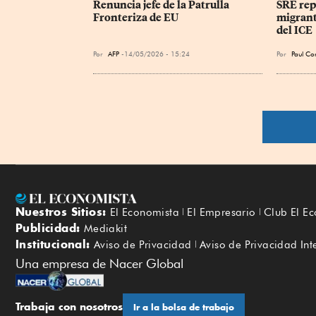
Renuncia jefe de la Patrulla 
SRE rep
Fronteriza de EU
migrant
del ICE
Por
AFP
14/05/2026 - 15:24
Por
Paul Co
Nuestros Sitios:
El Economista
El Empresario
Club El E
Publicidad:
Mediakit
Institucional:
Aviso de Privacidad
Aviso de Privacidad Int
Una empresa de Nacer Global
Trabaja con nosotros
Ir a la bolsa de trabajo