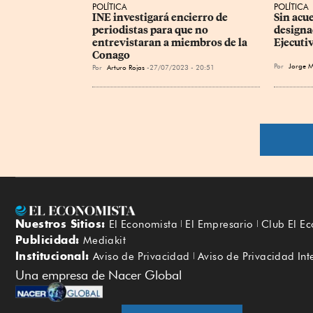
POLÍTICA
POLÍTICA
INE investigará encierro de 
Sin acue
periodistas para que no 
designa
entrevistaran a miembros de la 
Ejecuti
Conago
Por
Jorge 
Por
Arturo Rojas
27/07/2023 - 20:51
Nuestros Sitios:
El Economista
El Empresario
Club El E
Publicidad:
Mediakit
Institucional:
Aviso de Privacidad
Aviso de Privacidad Int
Una empresa de Nacer Global