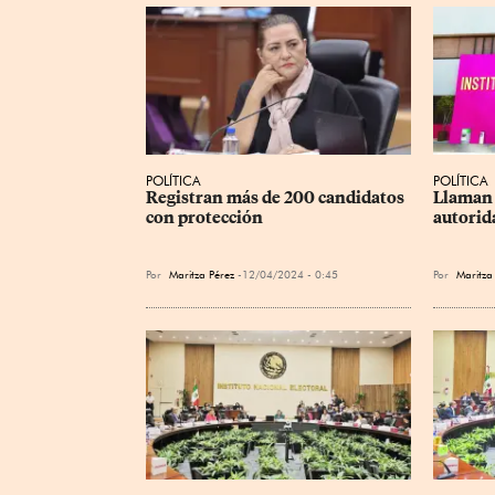
POLÍTICA
POLÍTICA
Registran más de 200 candidatos 
Llaman 
con protección
autorid
Por
Maritza Pérez
12/04/2024 - 0:45
Por
Maritza