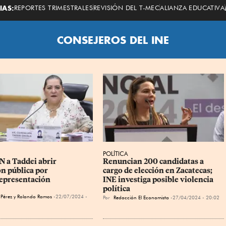
Economista
IAS:
REPORTES TRIMESTRALES
REVISIÓN DEL T-MEC
ALIANZA EDUCATIVA
CONSEJEROS DEL INE
POLÍTICA
N a Taddei abrir 
Renuncian 200 candidatas a 
n pública por 
cargo de elección en Zacatecas; 
epresentación
INE investiga posible violencia 
política
 Pérez y Rolando Ramos
22/07/2024 -
Por
Redacción El Economista
27/04/2024 - 20:02