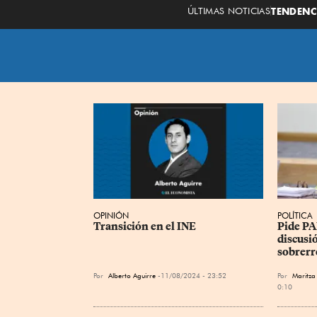
ÚLTIMAS NOTICIAS
TENDENC
OPINIÓN
POLÍTICA
Transición en el INE
Pide PA
discusió
sobrerr
Por
Alberto Aguirre
11/08/2024 - 23:52
Por
Maritza
0:10