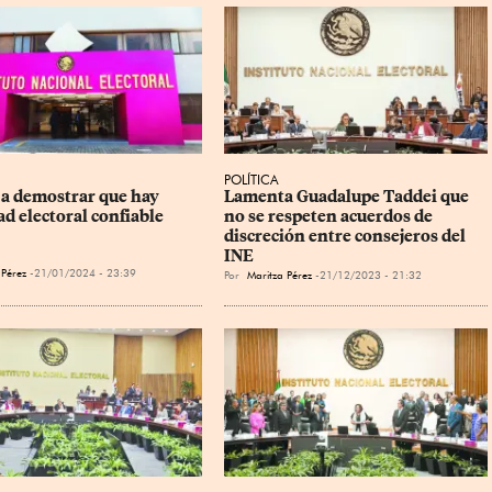
POLÍTICA
a demostrar que hay 
Lamenta Guadalupe Taddei que 
ad electoral confiable
no se respeten acuerdos de 
discreción entre consejeros del 
INE
 Pérez
21/01/2024 - 23:39
Por
Maritza Pérez
21/12/2023 - 21:32