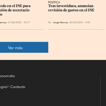
POLÍTICA
rdo en el INE para 
Tras investidura, anuncian 
ción de secretario 
revisión de gastos en el INE
vo
Monroy
21/06/2023 - 23:27
Por
Jorge Monroy
04/04/2023 - 0:05
Ver más
conomista
egral
Contacto