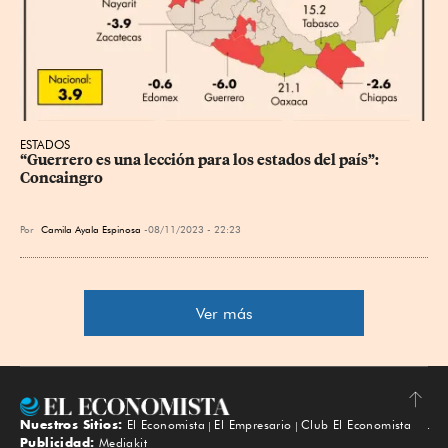
ESTADOS
“Guerrero es una lección para los estados del país”: 
Concaingro
Por
Camila Ayala Espinosa
08/11/2023 - 22:23
Ver más
Nuestros Sitios:
El Economista
El Empresario
Club El Economista
Subir
Publicidad:
Mediakit