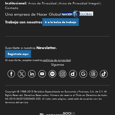
Institucional:
Aviso de Privacidad
Aviso de Privacidad Integral
Contacto
Una empresa de Nacer Global
Trabaja con nosotros
Ir a la bolsa de trabajo
Newsletter.
Suscríbete a nuestros
Regístrate aquí
Al suscribirte, aceptas nuestras
políticas de privacidad
.
Síguenos
Copyright © 1988-2015 Periódico Especializado en Economía y Finanzas, S.A. de C.V. All
Rights Reserved. Derechos Reservados. Número de reserva al Título en Derechos de Autor
04-2010-062510353600-203. Al visitar esta página, usted está de acuerdo con los
términos del servicio