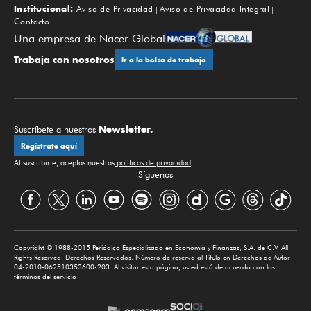
Institucional:
Aviso de Privacidad
Aviso de Privacidad Integral
Contacto
Una empresa de Nacer Global
Trabaja con nosotros
Ir a la bolsa de trabajo
Newsletter.
Suscríbete a nuestros
Regístrate aquí
Al suscribirte, aceptas nuestras
políticas de privacidad
.
Síguenos
Copyright © 1988-2015 Periódico Especializado en Economía y Finanzas, S.A. de C.V. All
Rights Reserved. Derechos Reservados. Número de reserva al Título en Derechos de Autor
04-2010-062510353600-203. Al visitar esta página, usted está de acuerdo con los
términos del servicio