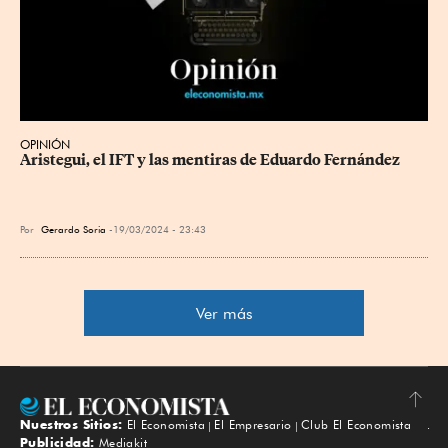
OPINIÓN
Aristegui, el IFT y las mentiras de Eduardo Fernández
Por
Gerardo Soria
19/03/2024 - 23:43
Ver más
Nuestros Sitios:
El Economista
El Empresario
Club El Economista
Subir
Publicidad:
Mediakit