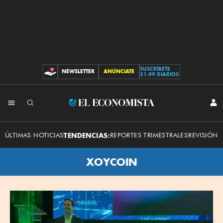
SUSCRÍBETE
NEWSLETTER
ANÚNCIATE
CONTRIBUCIONES
$1.99 DIARIOS
El
INI
SES
Economista
ÚLTIMAS NOTICIAS
TENDENCIAS:
REPORTES TRIMESTRALES
REVISIÓN 
XOYCOIN