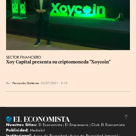
SECTOR FINANCIERO
Xoy Capital presenta su criptomoneda "Xoycoin"
Por
Fernando Gutiérrez
24/07/2021 - 0:10
Nuestros Sitios:
El Economista
El Empresario
Club El Economista
Subir
Publicidad:
Mediakit
Institucional:
Aviso de Privacidad
Aviso de Privacidad Integral