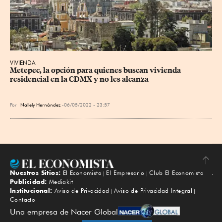
VIVIENDA
Metepec, la opción para quienes buscan vivienda 
residencial en la CDMX y no les alcanza
Por
Nallely Hernández
06/05/2022 - 23:57
Nuestros Sitios:
El Economista
El Empresario
Club El Economista
Subir
Publicidad:
Mediakit
Institucional:
Aviso de Privacidad
Aviso de Privacidad Integral
Contacto
Una empresa de Nacer Global