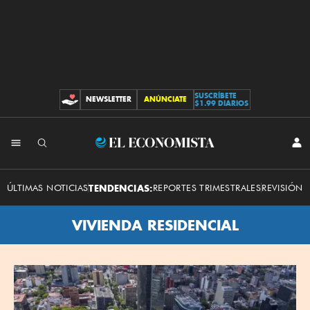
SUSCRÍBETE
NEWSLETTER
ANÚNCIATE
CONTRIBUCIONES
$1.99 DIARIOS
El
INI
SES
Economista
ÚLTIMAS NOTICIAS
TENDENCIAS:
REPORTES TRIMESTRALES
REVISIÓN 
VIVIENDA RESIDENCIAL