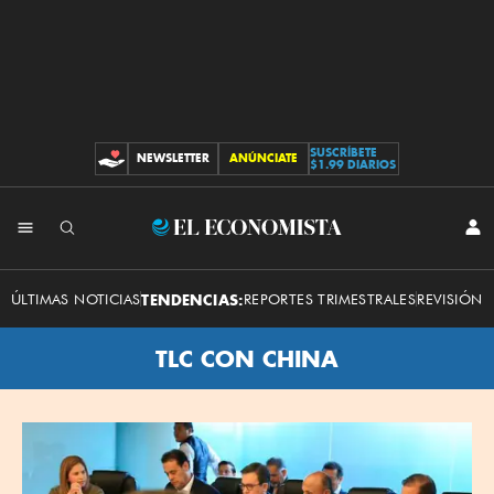
SUSCRÍBETE
NEWSLETTER
ANÚNCIATE
CONTRIBUCIONES
$1.99 DIARIOS
El
INI
SES
Economista
ÚLTIMAS NOTICIAS
TENDENCIAS:
REPORTES TRIMESTRALES
REVISIÓN 
TLC CON CHINA