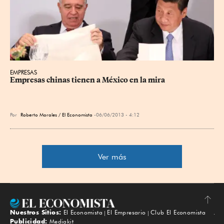
EMPRESAS
Empresas chinas tienen a México en la mira
Por
Roberto Morales / El Economista
06/06/2013 - 4:12
Ver más
Nuestros Sitios:
El Economista
El Empresario
Club El Economista
Subir
Publicidad:
Mediakit