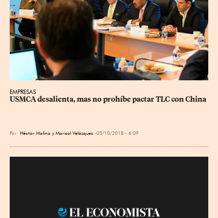
EMPRESAS
USMCA desalienta, mas no prohíbe pactar TLC con China
Por
Héctor Molina y Marisol Velázquez
05/10/2018 - 6:09