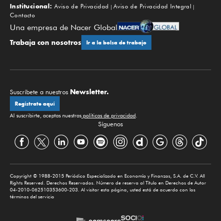
Institucional:
Aviso de Privacidad
Aviso de Privacidad Integral
Contacto
Una empresa de Nacer Global
Trabaja con nosotros
Ir a la bolsa de trabajo
Newsletter.
Suscríbete a nuestros
Regístrate aquí
Al suscribirte, aceptas nuestras
políticas de privacidad
.
Síguenos
Copyright © 1988-2015 Periódico Especializado en Economía y Finanzas, S.A. de C.V. All
Rights Reserved. Derechos Reservados. Número de reserva al Título en Derechos de Autor
04-2010-062510353600-203. Al visitar esta página, usted está de acuerdo con los
términos del servicio