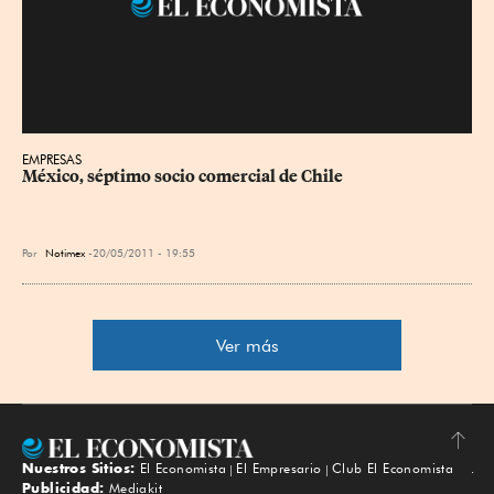
EMPRESAS
México, séptimo socio comercial de Chile
Por
Notimex
20/05/2011 - 19:55
Ver más
Nuestros Sitios:
El Economista
El Empresario
Club El Economista
Subir
Publicidad:
Mediakit