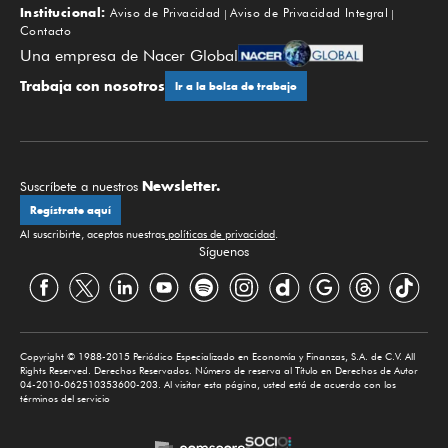
Institucional:
Aviso de Privacidad
Aviso de Privacidad Integral
Contacto
Una empresa de Nacer Global
Trabaja con nosotros
Ir a la bolsa de trabajo
Newsletter.
Suscríbete a nuestros
Regístrate aquí
Al suscribirte, aceptas nuestras
políticas de privacidad
.
Síguenos
Copyright © 1988-2015 Periódico Especializado en Economía y Finanzas, S.A. de C.V. All
Rights Reserved. Derechos Reservados. Número de reserva al Título en Derechos de Autor
04-2010-062510353600-203. Al visitar esta página, usted está de acuerdo con los
términos del servicio