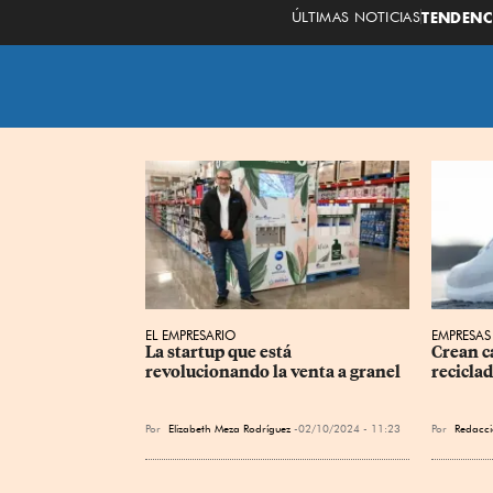
ÚLTIMAS NOTICIAS
TENDENC
EL EMPRESARIO
EMPRESAS
La startup que está 
Crean c
revolucionando la venta a granel
recicla
Por
Elizabeth Meza Rodríguez
02/10/2024 - 11:23
Por
Redacc