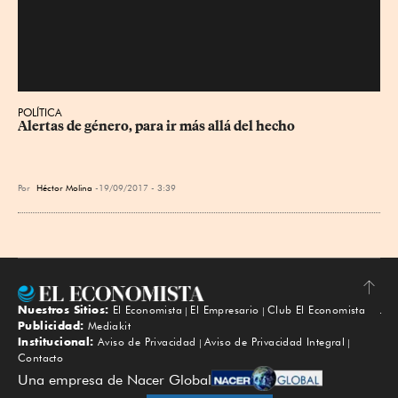
POLÍTICA
Alertas de género, para ir más allá del hecho
Por
Héctor Molina
19/09/2017 - 3:39
Nuestros Sitios:
El Economista
El Empresario
Club El Economista
Subir
Publicidad:
Mediakit
Institucional:
Aviso de Privacidad
Aviso de Privacidad Integral
Contacto
Una empresa de Nacer Global