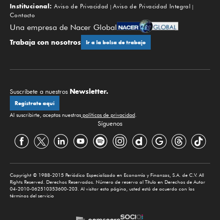
Institucional:
Aviso de Privacidad
Aviso de Privacidad Integral
Contacto
Una empresa de Nacer Global
Trabaja con nosotros
Ir a la bolsa de trabajo
Newsletter.
Suscríbete a nuestros
Regístrate aquí
Al suscribirte, aceptas nuestras
políticas de privacidad
.
Síguenos
Copyright © 1988-2015 Periódico Especializado en Economía y Finanzas, S.A. de C.V. All
Rights Reserved. Derechos Reservados. Número de reserva al Título en Derechos de Autor
04-2010-062510353600-203. Al visitar esta página, usted está de acuerdo con los
términos del servicio