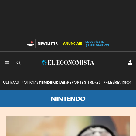
SUSCRÍBETE
NEWSLETTER
ANÚNCIATE
CONTRIBUCIONES
$1.99 DIARIOS
El
INI
SES
Economista
ÚLTIMAS NOTICIAS
TENDENCIAS:
REPORTES TRIMESTRALES
REVISIÓN 
NINTENDO