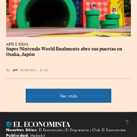
ARTE E IDEAS
Super Nintendo World finalmente abre sus puertas en 
Osaka, Japón
Por
AFP
18/03/2021 - 21:42
Ver más
Nuestros Sitios:
El Economista
El Empresario
Club El Economista
Subir
Publicidad:
Mediakit