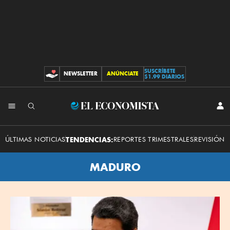
SUSCRÍBETE
NEWSLETTER
ANÚNCIATE
CONTRIBUCIONES
$1.99 DIARIOS
El
INI
SES
Economista
ÚLTIMAS NOTICIAS
TENDENCIAS:
REPORTES TRIMESTRALES
REVISIÓN 
MADURO