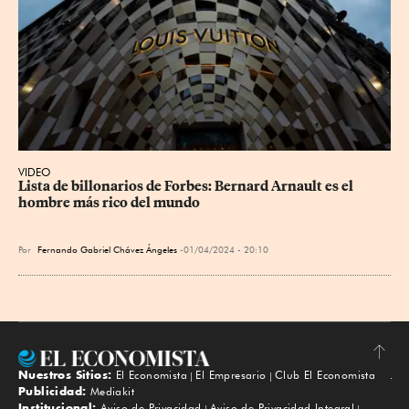
VIDEO
Lista de billonarios de Forbes: Bernard Arnault es el 
hombre más rico del mundo
Por
Fernando Gabriel Chávez Ángeles
01/04/2024 - 20:10
Nuestros Sitios:
El Economista
El Empresario
Club El Economista
Subir
Publicidad:
Mediakit
Institucional:
Aviso de Privacidad
Aviso de Privacidad Integral