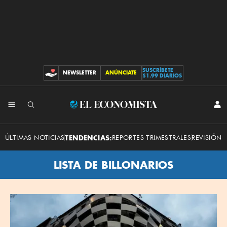
SUSCRÍBETE
NEWSLETTER
ANÚNCIATE
CONTRIBUCIONES
$1.99 DIARIOS
El
INI
SES
Economista
ÚLTIMAS NOTICIAS
TENDENCIAS:
REPORTES TRIMESTRALES
REVISIÓN 
LISTA DE BILLONARIOS