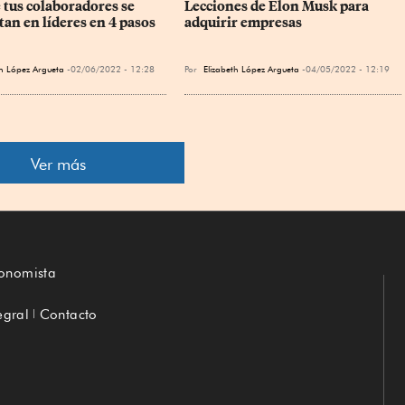
 tus colaboradores se 
Lecciones de Elon Musk para 
tan en líderes en 4 pasos
adquirir empresas
th López Argueta
02/06/2022 - 12:28
Por
Elizabeth López Argueta
04/05/2022 - 12:19
Ver más
conomista
egral
Contacto