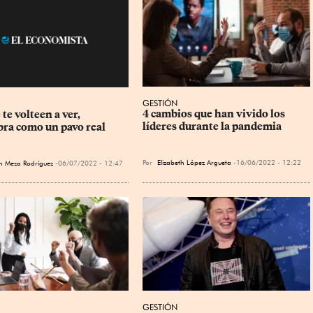
GESTIÓN
4 cambios que han vivido los 
te volteen a ver, 
líderes durante la pandemia
ra como un pavo real
Por
Elizabeth López Argueta
16/06/2022 - 12:22
th Meza Rodríguez
06/07/2022 - 12:47
GESTIÓN