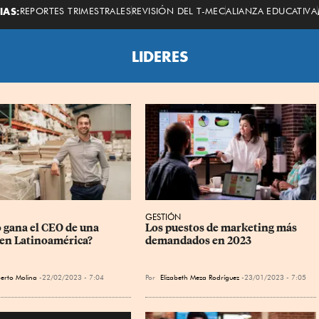
Economista
IAS:
REPORTES TRIMESTRALES
REVISIÓN DEL T-MEC
ALIANZA EDUCATIVA
LIDERES
GESTIÓN
 gana el CEO de una 
Los puestos de marketing más 
 en Latinoamérica?
demandados en 2023
berto Molina
22/02/2023 - 7:04
Por
Elizabeth Meza Rodríguez
23/01/2023 - 7:05