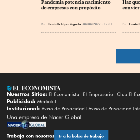
Pandemia potencia nacimiento 
Haz que
de empresas con propósito
convier
Por
Elizabeth López Argueta
06/06/2022 - 12:31
Por
Elizabe
Nuestros Sitios:
El Economista
El Empresario
Club El E
Publicidad:
Mediakit
Institucional:
Aviso de Privacidad
Aviso de Privacidad Int
Una empresa de Nacer Global
Trabaja con nosotros
Ir a la bolsa de trabajo