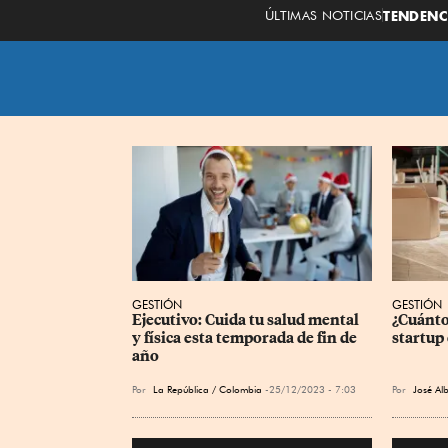
ÚLTIMAS NOTICIAS
TENDENC
GESTIÓN
GESTIÓN
Ejecutivo: Cuida tu salud mental 
¿Cuánto
y física esta temporada de fin de 
startup
año
Por
La República / Colombia
25/12/2023 - 7:03
Por
José Al