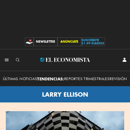
SUSCRÍBETE
NEWSLETTER
ANÚNCIATE
CONTRIBUCIONES
$1.99 DIARIOS
El
INI
SES
Economista
ÚLTIMAS NOTICIAS
TENDENCIAS:
REPORTES TRIMESTRALES
REVISIÓN 
LARRY ELLISON