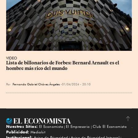
VIDEO
Lista de billonarios de Forbes: Bernard Arnault es el 
hombre más rico del mundo
Por
Fernando Gabriel Chávez Ángeles
01/04/2024 - 20:10
Nuestros Sitios:
El Economista
El Empresario
Club El Economista
Subir
Publicidad:
Mediakit
Institucional:
Aviso de Privacidad
Aviso de Privacidad Integral