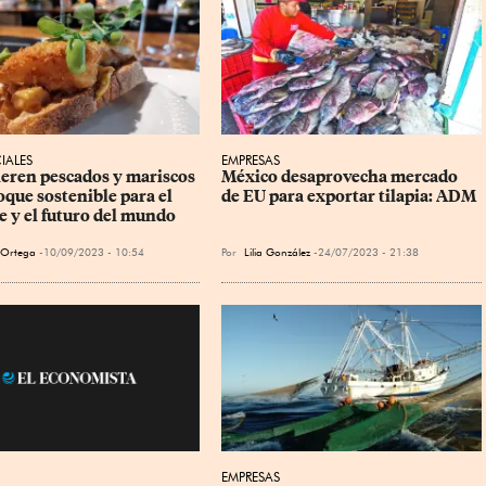
IALES
EMPRESAS
ieren pescados y mariscos 
México desaprovecha mercado 
oque sostenible para el 
de EU para exportar tilapia: ADM
e y el futuro del mundo
a Ortega
10/09/2023 - 10:54
Por
Lilia González
24/07/2023 - 21:38
EMPRESAS