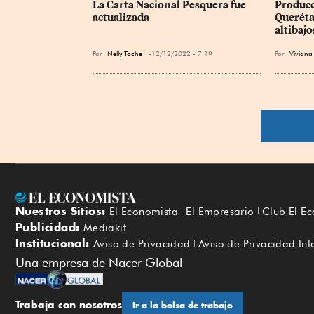
La Carta Nacional Pesquera fue 
Producc
actualizada
Querétar
altibajo
Por
Nelly Toche
12/12/2022 - 7:19
Por
Viviana 
Nuestros Sitios:
El Economista
El Empresario
Club El E
Publicidad:
Mediakit
Institucional:
Aviso de Privacidad
Aviso de Privacidad Int
Una empresa de Nacer Global
Trabaja con nosotros
Ir a la bolsa de trabajo