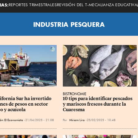
Economista
IAS:
REPORTES TRIMESTRALES
REVISIÓN DEL T-MEC
ALIANZA EDUCATIVA
INDUSTRIA PESQUERA
BISTRONOMIE
ifornia Sur ha invertido 
10 tips para identificar pescados 
nes de pesos en sector 
y mariscos frescos durante la 
o y acuícola
Cuaresma
ón El Economista
21/04/2025 - 21:08
Por
Miriam Lira
25/02/2025 - 10:48