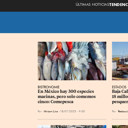
ÚLTIMAS NOTICIAS
TENDENC
BISTRONOMIE
ESTADOS
En México hay 300 especies 
Baja Cal
marinas, pero solo comemos 
18 millo
cinco: Comepesca
pesquer
Por
Miriam Lira
18/07/2025 - 9:00
Por
Redacci