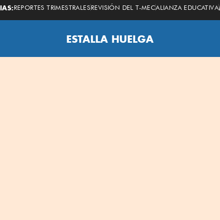
Economista
IAS:
REPORTES TRIMESTRALES
REVISIÓN DEL T-MEC
ALIANZA EDUCATIVA
ESTALLA HUELGA