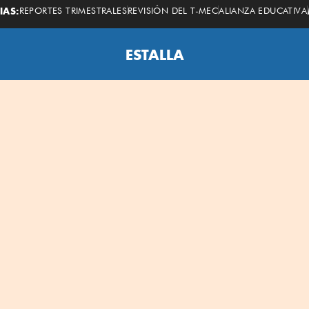
Economista
IAS:
REPORTES TRIMESTRALES
REVISIÓN DEL T-MEC
ALIANZA EDUCATIVA
ESTALLA