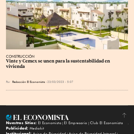
CONSTRUCCIÓN
Vinte y Cemex se unen para la sustentabilidad en 
vivienda
Por
Redacción El Economista
23/03/2023 - 5:07
Nuestros Sitios:
El Economista
El Empresario
Club El Economista
Subir
Publicidad:
Mediakit
Institucional:
Aviso de Privacidad
Aviso de Privacidad Integral