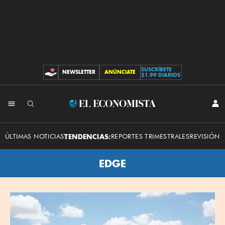
SUSCRÍBETE
NEWSLETTER
ANÚNCIATE
CONTRIBUCIONES
$1.99 DIARIOS
El
INI
SES
Economista
ÚLTIMAS NOTICIAS
TENDENCIAS:
REPORTES TRIMESTRALES
REVISIÓN 
EDGE