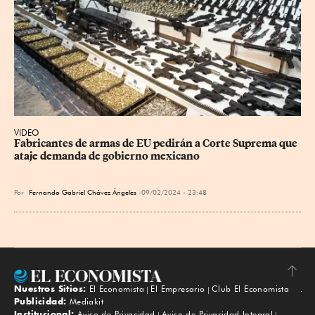
VIDEO
Fabricantes de armas de EU pedirán a Corte Suprema que 
ataje demanda de gobierno mexicano
Por
Fernando Gabriel Chávez Ángeles
09/02/2024 - 23:48
Nuestros Sitios:
El Economista
El Empresario
Club El Economista
Subir
Publicidad:
Mediakit
Institucional:
Aviso de Privacidad
Aviso de Privacidad Integral