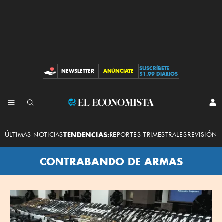
SUSCRÍBETE
NEWSLETTER
ANÚNCIATE
CONTRIBUCIONES
$1.99 DIARIOS
El
INI
SES
Economista
ÚLTIMAS NOTICIAS
TENDENCIAS:
REPORTES TRIMESTRALES
REVISIÓN 
CONTRABANDO DE ARMAS