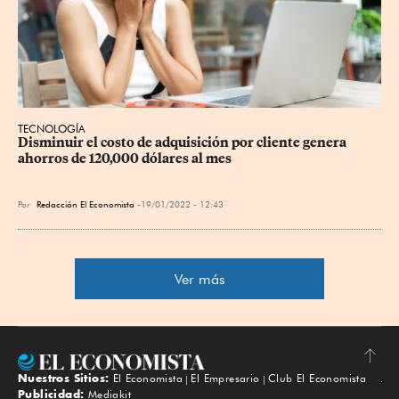
TECNOLOGÍA
Disminuir el costo de adquisición por cliente genera 
ahorros de 120,000 dólares al mes
Por
Redacción El Economista
19/01/2022 - 12:43
Ver más
Nuestros Sitios:
El Economista
El Empresario
Club El Economista
Subir
Publicidad:
Mediakit