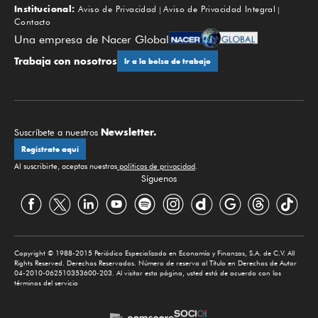
Institucional:
Aviso de Privacidad
Aviso de Privacidad Integral
Contacto
Una empresa de Nacer Global
Trabaja con nosotros
Ir a la bolsa de trabajo
Newsletter.
Suscríbete a nuestros
Regístrate aquí
Al suscribirte, aceptas nuestras
políticas de privacidad
.
Síguenos
Copyright © 1988-2015 Periódico Especializado en Economía y Finanzas, S.A. de C.V. All
Rights Reserved. Derechos Reservados. Número de reserva al Título en Derechos de Autor
04-2010-062510353600-203. Al visitar esta página, usted está de acuerdo con los
términos del servicio