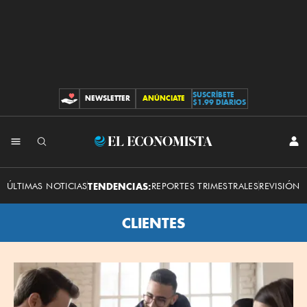
SUSCRÍBETE
NEWSLETTER
ANÚNCIATE
CONTRIBUCIONES
$1.99 DIARIOS
El
INI
SES
Economista
ÚLTIMAS NOTICIAS
TENDENCIAS:
REPORTES TRIMESTRALES
REVISIÓN 
CLIENTES