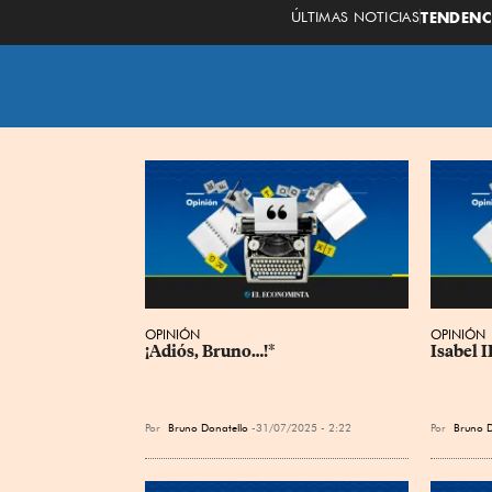
ÚLTIMAS NOTICIAS
TENDENC
OPINIÓN
OPINIÓN
¡Adiós, Bruno…!*
Isabel I
Por
Bruno Donatello
31/07/2025 - 2:22
Por
Bruno D