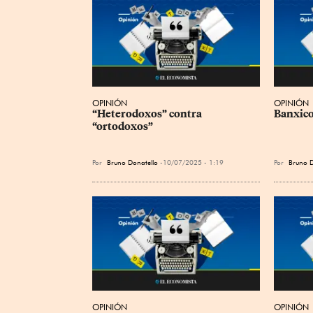
OPINIÓN
OPINIÓN
“Heterodoxos” contra 
Banxico
“ortodoxos”
Por
Bruno Donatello
10/07/2025 - 1:19
Por
Bruno D
OPINIÓN
OPINIÓN