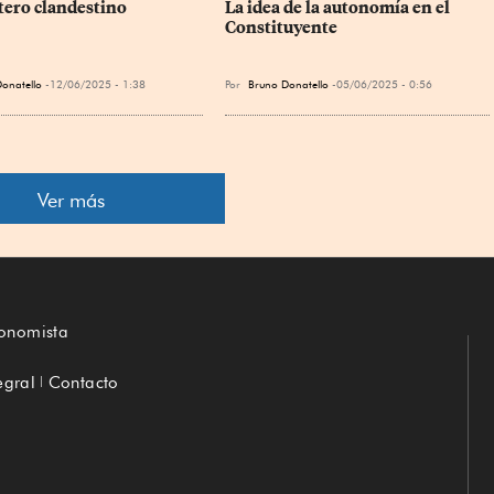
ero clandestino
La idea de la autonomía en el 
Constituyente
onatello
12/06/2025 - 1:38
Por
Bruno Donatello
05/06/2025 - 0:56
Ver más
conomista
egral
Contacto