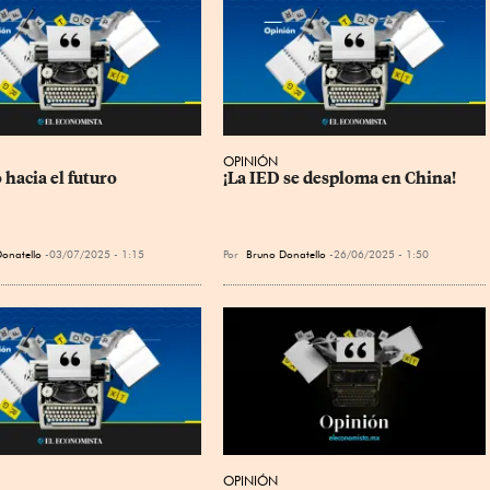
OPINIÓN
 hacia el futuro
¡La IED se desploma en China!
onatello
03/07/2025 - 1:15
Por
Bruno Donatello
26/06/2025 - 1:50
OPINIÓN