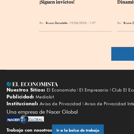
¡Siguen invictos!
Dinamit
Por
Bruno Donatello
19/06/2025 - 1:57
Por
Bruno D
Nuestros Sitios:
El Economista
El Empresario
Club El E
Publicidad:
Mediakit
Institucional:
Aviso de Privacidad
Aviso de Privacidad Int
Una empresa de Nacer Global
Trabaja con nosotros
Ir a la bolsa de trabajo