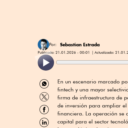
Sebastian Estrada
Por:
Publicado:
21.01.2026 - 00:01
Actualizado:
21.01.
Compartir
En un escenario marcado por
por
fintech y una mayor selectivi
WhatsApp
Compartir
firma de infraestructura de 
por
Twitter
de inversión para ampliar el
Compartir
por
financiera. La operación se 
Facebook
Compartir
capital para el sector tecnol
por