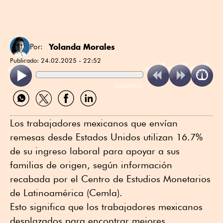
Yolanda Morales
Por:
Publicado:
24.02.2025 - 22:52
ReadSpeaker
Compartir
Compartir
Compartir
Compartir
por
por
por
por
WhatsApp
Twitter
Facebook
Linkedin
Los trabajadores mexicanos que envían
remesas desde Estados Unidos utilizan 16.7%
de su ingreso laboral para apoyar a sus
familias de origen, según información
recabada por el Centro de Estudios Monetarios
de Latinoamérica (Cemla).
Esto significa que los trabajadores mexicanos
desplazados para encontrar mejores