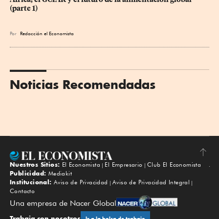
(parte 1)
Por
Redacción el Economista
Noticias Recomendadas
Nuestros Sitios:
El Economista
El Empresario
Club El Economista
Subir
Publicidad:
Mediakit
Institucional:
Aviso de Privacidad
Aviso de Privacidad Integral
Contacto
Una empresa de Nacer Global
Trabaja con nosotros
Ir a la bolsa de trabajo