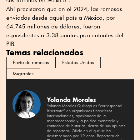
sus familias en México”.
Ahí precisaron que en el 2024, las remesas
enviadas desde aquél país a México, por
64,745 millones de dólares, fueron
equivalentes a 3.38 puntos porcentuales del
PIB.
Temas relacionados
Envío de remesas
Estados Unidos
Migrantes
Yolanda Morales
Yolanda Morales Quiroga es “corresponsal
itinerante” en organismos financieros
internacionales, apasionada de la
macroeconomía y la política monetaria y
contadora de historias, detrás de sus apuntes
de reportera. Oficio en el que se ha
desempeñado por 19 años. Reportera de