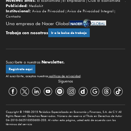
Nuestros Sitios:
El Economista
El Empresario
Club El Economista
Subir
Publicidad:
Mediakit
Institucional:
Aviso de Privacidad
Aviso de Privacidad Integral
Contacto
Una empresa de Nacer Global
Trabaja con nosotros
Ir a la bolsa de trabajo
Newsletter.
Suscríbete a nuestros
Regístrate aquí
Al suscribirte, aceptas nuestras
políticas de privacidad
.
Síguenos
Copyright © 1988-2015 Periódico Especializado en Economía y Finanzas, S.A. de C.V. All
Rights Reserved. Derechos Reservados. Número de reserva al Título en Derechos de Autor
04-2010-062510353600-203. Al visitar esta página, usted está de acuerdo con los
términos del servicio