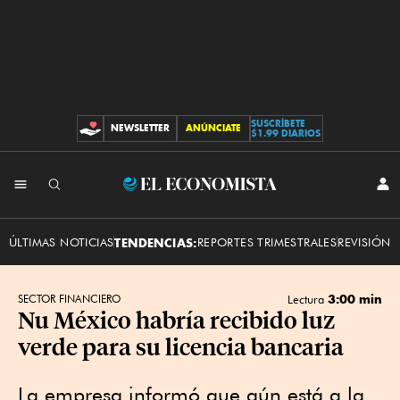
SUSCRÍBETE
NEWSLETTER
ANÚNCIATE
CONTRIBUCIONES
$1.99 DIARIOS
INI
El
SES
Economista
ÚLTIMAS NOTICIAS
TENDENCIAS:
REPORTES TRIMESTRALES
REVISIÓN 
3:00 min
SECTOR FINANCIERO
Lectura
Nu México habría recibido luz
verde para su licencia bancaria
La empresa informó que aún está a la