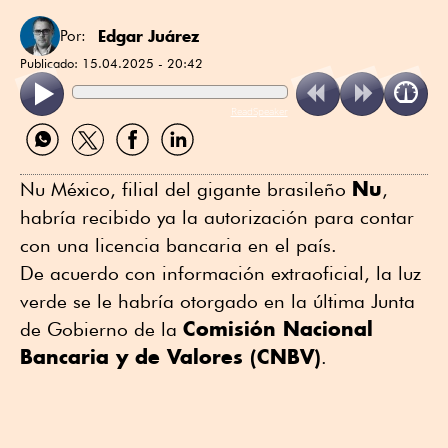
Edgar Juárez
Por:
Publicado:
15.04.2025 - 20:42
ReadSpeaker
Compartir
Compartir
Compartir
Compartir
por
por
por
por
WhatsApp
Twitter
Facebook
Linkedin
Nu
Nu México, filial del gigante brasileño
,
habría recibido ya la autorización para contar
con una licencia bancaria en el país.
De acuerdo con información extraoficial, la luz
verde se le habría otorgado en la última Junta
Comisión Nacional
de Gobierno de la
Bancaria y de Valores (CNBV)
.