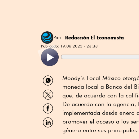
Redacción El Economista
Por:
Publicado:
19.06.2025 - 23:33
Compartir
Moody’s Local México otorgó 
por
moneda local a Banco del Bi
WhatsApp
Compartir
que, de acuerdo con la califi
por
Twitter
De acuerdo con la agencia, l
Compartir
por
implementada desde enero de
Facebook
Compartir
promover el acceso a los serv
por
género entre sus principales 
Linkedin