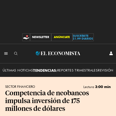
SUSCRÍBETE
NEWSLETTER
ANÚNCIATE
CONTRIBUCIONES
$1.99 DIARIOS
INI
El
SES
Economista
ÚLTIMAS NOTICIAS
TENDENCIAS:
REPORTES TRIMESTRALES
REVISIÓN 
3:00 min
SECTOR FINANCIERO
Lectura
Competencia de neobancos
impulsa inversión de 175
millones de dólares