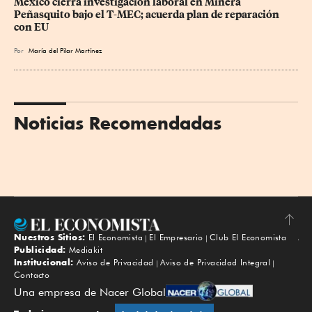
México cierra investigación laboral en Minera 
Peñasquito bajo el T-MEC; acuerda plan de reparación 
con EU
Por
María del Pilar Martínez
Noticias Recomendadas
Nuestros Sitios:
El Economista
El Empresario
Club El Economista
Subir
Publicidad:
Mediakit
Institucional:
Aviso de Privacidad
Aviso de Privacidad Integral
Contacto
Una empresa de Nacer Global