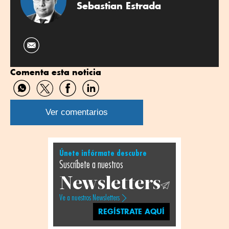
Sebastian Estrada
Comenta esta noticia
Compartir
Compartir
Compartir
Compartir
por
por
por
por
WhatsApp
Twitter
Facebook
Linkedin
Ver comentarios
Únete infórmate descubre
Suscríbete a nuestros
Newsletters
Ve a nuestros Newsletters
REGÍSTRATE AQUÍ