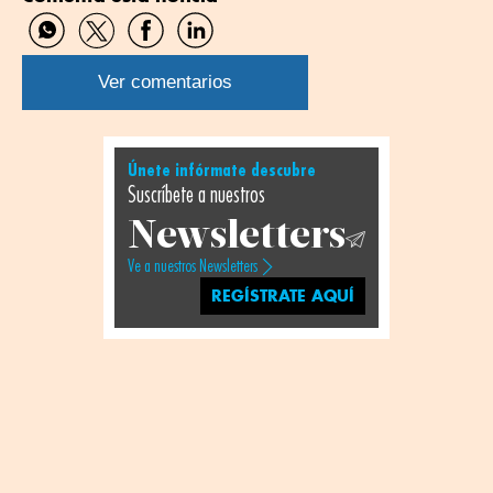
Compartir
Compartir
Compartir
Compartir
por
por
por
por
WhatsApp
Twitter
Facebook
Linkedin
Ver comentarios
Únete infórmate descubre
Suscríbete a nuestros
Newsletters
Ve a nuestros Newsletters
REGÍSTRATE AQUÍ