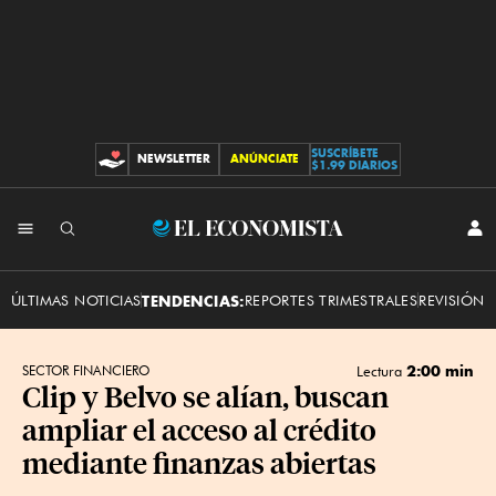
SUSCRÍBETE
NEWSLETTER
ANÚNCIATE
CONTRIBUCIONES
$1.99 DIARIOS
INI
El
SES
Economista
ÚLTIMAS NOTICIAS
TENDENCIAS:
REPORTES TRIMESTRALES
REVISIÓN 
2:00 min
SECTOR FINANCIERO
Lectura
Clip y Belvo se alían, buscan
ampliar el acceso al crédito
mediante finanzas abiertas