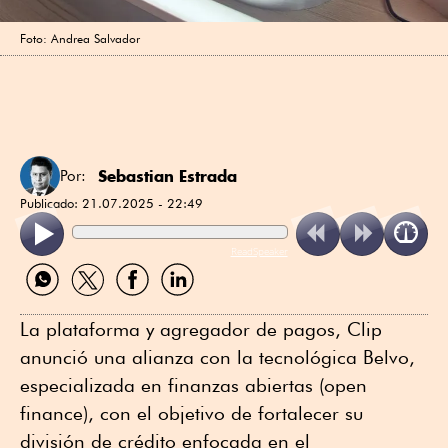
Foto: Andrea Salvador
Sebastian Estrada
Por:
Publicado:
21.07.2025 - 22:49
ReadSpeaker
Compartir
Compartir
Compartir
Compartir
por
por
por
por
WhatsApp
Twitter
Facebook
Linkedin
La plataforma y agregador de pagos, Clip
anunció una alianza con la tecnológica Belvo,
especializada en finanzas abiertas (open
finance), con el objetivo de fortalecer su
división de crédito enfocada en el