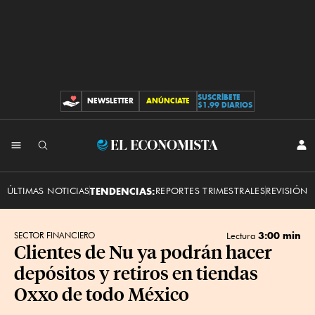
SUSCRÍBETE
NEWSLETTER
ANÚNCIATE
CONTRIBUCIONES
$1.99 DIARIOS
INI
El
SES
Economista
ÚLTIMAS NOTICIAS
TENDENCIAS:
REPORTES TRIMESTRALES
REVISIÓN 
3:00 min
SECTOR FINANCIERO
Lectura
Clientes de Nu ya podrán hacer
depósitos y retiros en tiendas
Oxxo de todo México