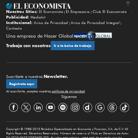
Nuestros Sitios:
El Economista
El Empresario
Club El Economista
Subir
Publicidad:
Mediakit
Institucional:
Aviso de Privacidad
Aviso de Privacidad Integral
Contacto
Una empresa de Nacer Global
Trabaja con nosotros
Ir a la bolsa de trabajo
Newsletter.
Suscríbete a nuestros
Regístrate aquí
Al suscribirte, aceptas nuestras
políticas de privacidad
.
Síguenos
Copyright © 1988-2015 Periódico Especializado en Economía y Finanzas, S.A. de C.V. All
Rights Reserved. Derechos Reservados. Número de reserva al Título en Derechos de Autor
04-2010-062510353600-203. Al visitar esta página, usted está de acuerdo con los