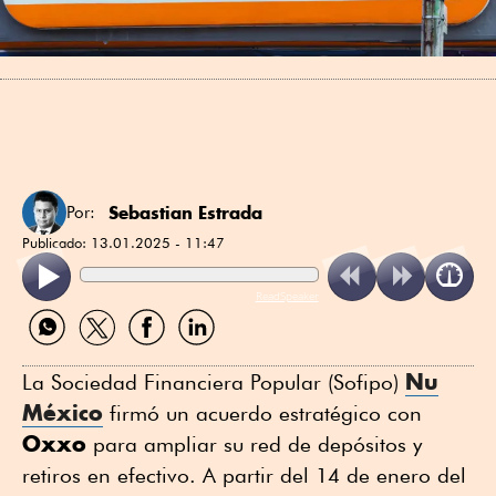
Sebastian Estrada
Por:
Publicado:
13.01.2025 - 11:47
ReadSpeaker
Compartir
Compartir
Compartir
Compartir
por
por
por
por
WhatsApp
Twitter
Facebook
Linkedin
Nu
La Sociedad Financiera Popular (Sofipo)
México
firmó un acuerdo estratégico con
Oxxo
para ampliar su red de depósitos y
retiros en efectivo. A partir del 14 de enero del