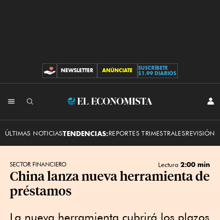
SUSCRÍBETE
NEWSLETTER
ANÚNCIATE
CONTRIBUCIONES
$1.99 DIARIOS
INI
El
SES
Economista
ÚLTIMAS NOTICIAS
TENDENCIAS:
REPORTES TRIMESTRALES
REVISIÓN 
2:00 min
SECTOR FINANCIERO
Lectura
China lanza nueva herramienta de
préstamos
La nueva herramienta cubrirá los plazos