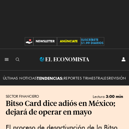
SUSCRÍBETE
NEWSLETTER
ANÚNCIATE
CONTRIBUCIONES
$1.99 DIARIOS
INI
El
SES
Economista
ÚLTIMAS NOTICIAS
TENDENCIAS:
REPORTES TRIMESTRALES
REVISIÓN 
3:00 min
SECTOR FINANCIERO
Lectura
Bitso Card dice adiós en México;
dejará de operar en mayo
El proceso de desactivación de la Bitso