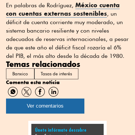
México cuenta
En palabras de Rodríguez,
con cuentas externas sostenibles
, un
déficit de cuenta corriente muy moderado, un
sistema bancario resiliente y con niveles
adecuados de reservas internacionales, a pesar
de que este año el déficit fiscal rozaría el 6%
del PIB, el más alto desde la década de 1980.
Temas relacionados
Banxico
Tasas de interés
Comenta esta noticia
Compartir
Compartir
Compartir
Compartir
por
por
por
por
WhatsApp
Twitter
Facebook
Linkedin
Ver comentarios
Únete infórmate descubre