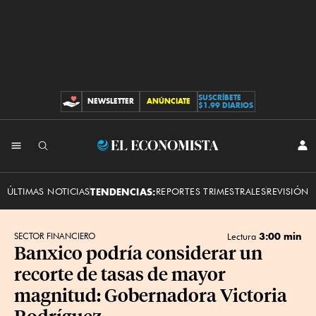
SUSCRÍBETE
NEWSLETTER
ANÚNCIATE
CONTRIBUCIONES
$1.99 DIARIOS
INI
El
SES
Economista
ÚLTIMAS NOTICIAS
TENDENCIAS:
REPORTES TRIMESTRALES
REVISIÓN 
3:00 min
SECTOR FINANCIERO
Lectura
Banxico podría considerar un
recorte de tasas de mayor
magnitud: Gobernadora Victoria
Rodríguez