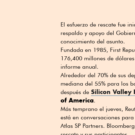
El esfuerzo de rescate fue in
respaldo y apoyo del Gobie
conocimiento del asunto.
Fundada en 1985, First Repub
176,400 millones de dólares
informe anual.
Alrededor del 70% de sus de
mediana del 55% para los ba
Silicon Valley
después de
of America
.
Más temprano el jueves, Re
está en conversaciones para 
Atlas SP Partners. Bloomber
rescate y sus participantes.