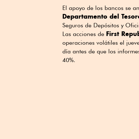
El apoyo de los bancos se a
Departamento del Tesor
Seguros de Depósitos y Ofici
First Repub
Las acciones de
operaciones volátiles el ju
día antes de que los informes
40%.