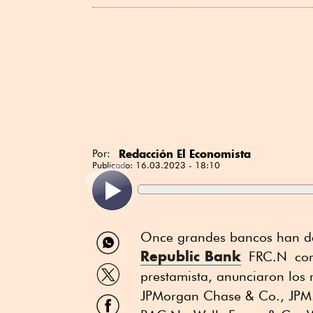
Redacción El Economista
Por:
Publicado:
16.03.2023 - 18:10
Compartir
Once grandes bancos han de
por
Republic Bank
FRC.N como
WhatsApp
Compartir
prestamista, anunciaron los 
por
Twitter
JPMorgan Chase & Co., JPM.
Compartir
por