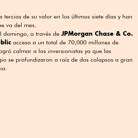
tercios de su valor en los últimos siete días y han
e va del mes.
JPMorgan Chase & Co.
l domingo, a través de
blic
acceso a un total de 70,000 millones de
ogró calmar a los inversionistas ya que las
io se profundizaron a raíz de dos colapsos a gran
ia.