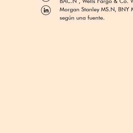
BAC.N , Wells Fargo & Co. 
Facebook
Compartir
Morgan Stanley MS.N, BNY Me
por
según una fuente.
Linkedin