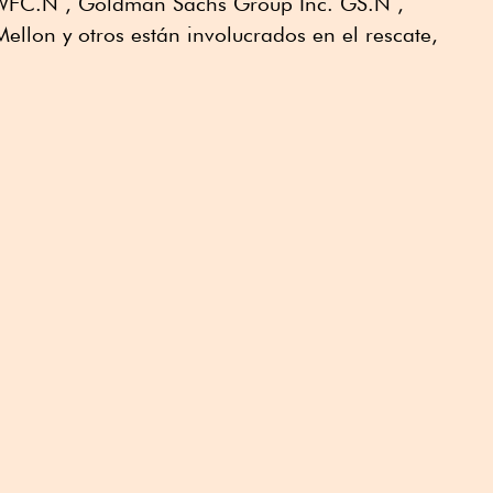
WFC.N , Goldman Sachs Group Inc. GS.N ,
llon y otros están involucrados en el rescate,