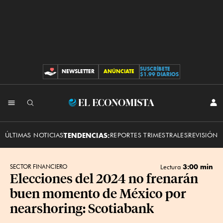
SUSCRÍBETE
NEWSLETTER
ANÚNCIATE
CONTRIBUCIONES
$1.99 DIARIOS
INI
El
SES
Economista
ÚLTIMAS NOTICIAS
TENDENCIAS:
REPORTES TRIMESTRALES
REVISIÓN 
3:00 min
SECTOR FINANCIERO
Lectura
Elecciones del 2024 no frenarán
buen momento de México por
nearshoring: Scotiabank