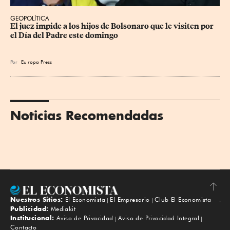
GEOPOLÍTICA
El juez impide a los hijos de Bolsonaro que le visiten por 
el Día del Padre este domingo
Por
Eu
ropa Press
Noticias Recomendadas
Nuestros Sitios:
El Economista
El Empresario
Club El Economista
Subir
Publicidad:
Mediakit
Institucional:
Aviso de Privacidad
Aviso de Privacidad Integral
Contacto