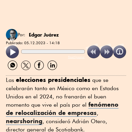
Edgar Juárez
Por:
Publicado:
05.12.2023 - 14:18
ReadSpeaker
Compartir
Compartir
Compartir
Compartir
por
por
por
por
WhatsApp
Twitter
Facebook
Linkedin
elecciones presidenciales
Las
que se
celebrarán tanto en México como en Estados
Unidos en el 2024, no frenarán el buen
fenómeno
momento que vive el país por el
de relocalización de empresas
,
nearshoring
, consideró Adrián Otero,
director general de Scotiabank.