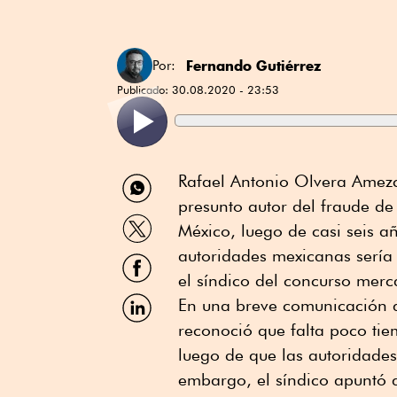
Fernando Gutiérrez
Por:
Publicado:
30.08.2020 - 23:53
Compartir
Rafael Antonio Olvera Amez
por
presunto autor del fraude d
WhatsApp
Compartir
México, luego de casi seis a
por
Twitter
autoridades mexicanas sería
Compartir
por
el síndico del concurso merc
Facebook
Compartir
En una breve comunicación q
por
reconoció que falta poco ti
Linkedin
luego de que las autoridades
embargo, el síndico apuntó 