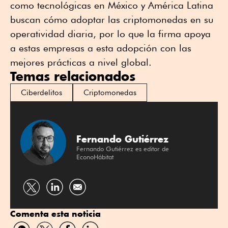
como tecnológicas en México y América Latina
buscan cómo adoptar las criptomonedas en su
operatividad diaria, por lo que la firma apoya
a estas empresas a esta adopción con las
mejores prácticas a nivel global.
Temas relacionados
Ciberdelitos
Criptomonedas
Fernando Gutiérrez
Fernando Gutiérrez es editor de
EconoHábitat
Compartir
Compartir
por
por
Comenta esta noticia
Twitter
Linkedin