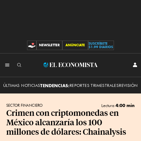
SUSCRÍBETE
NEWSLETTER
ANÚNCIATE
CONTRIBUCIONES
$1.99 DIARIOS
INI
El
SES
Economista
ÚLTIMAS NOTICIAS
TENDENCIAS:
REPORTES TRIMESTRALES
REVISIÓN 
4:00 min
SECTOR FINANCIERO
Lectura
Crimen con criptomonedas en
México alcanzaría los 100
millones de dólares: Chainalysis