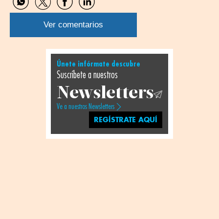
Compartir
Compartir
Compartir
Compartir
por
por
por
por
WhatsApp
Twitter
Facebook
Linkedin
Ver comentarios
Únete infórmate descubre
Suscríbete a nuestros
Newsletters
Ve a nuestros Newsletters
REGÍSTRATE AQUÍ