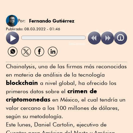
Fernando Gutiérrez
Por:
Publicado:
08.03.2022 - 01:46
ReadSpeaker
Compartir
Compartir
Compartir
Compartir
por
por
por
por
WhatsApp
Twitter
Facebook
Linkedin
Chainalysis, una de las firmas más reconocidas
en materia de análisis de la tecnología
blockchain
a nivel global, ha ofrecido los
crimen de
primeros datos sobre el
criptomonedas
en México, el cual tendría un
valor cercano a los 100 millones de dólares,
según su metodología.
Este lunes, Daniel Cartolin, ejecutivo de
Cuentas para América del Norte y América