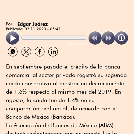
Edgar Juárez
Por:
Publicado:
02.11.2020 - 05:47
ReadSpeaker
Compartir
Compartir
Compartir
Compartir
por
por
por
por
WhatsApp
Twitter
Facebook
Linkedin
En septiembre pasado el crédito de la banca
comercial al sector privado registró su segunda
caída consecutiva al mostrar un decrecimiento
de 1.6% respecto al mismo mes del 2019. En
agosto, la caída fue de 1.4% en su
comparación real anual, de acuerdo con el
Banco de México (Banxico).
La Asociación de Bancos de México (ABM)
destacó recientemente que en agosto fue la