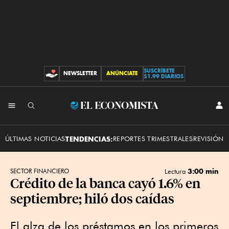
SUSCRÍBETE
NEWSLETTER
ANÚNCIATE
CONTRIBUCIONES
$1.99 DIARIOS
INI
El
SES
Economista
ÚLTIMAS NOTICIAS
TENDENCIAS:
REPORTES TRIMESTRALES
REVISIÓN 
3:00 min
SECTOR FINANCIERO
Lectura
Crédito de la banca cayó 1.6% en
septiembre; hiló dos caídas
El alza de los préstamos en los primeros