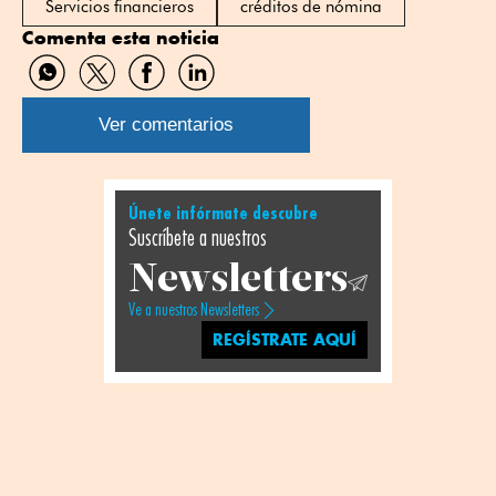
Servicios financieros
créditos de nómina
Comenta esta noticia
Compartir
Compartir
Compartir
Compartir
por
por
por
por
WhatsApp
Twitter
Facebook
Linkedin
Ver comentarios
Únete infórmate descubre
Suscríbete a nuestros
Newsletters
Ve a nuestros Newsletters
REGÍSTRATE AQUÍ