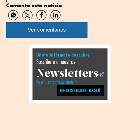
Comenta esta noticia
Compartir
Compartir
Compartir
Compartir
por
por
por
por
WhatsApp
Twitter
Facebook
Linkedin
Ver comentarios
Únete infórmate descubre
Suscríbete a nuestros
Newsletters
Ve a nuestros Newsletters
REGÍSTRATE AQUÍ