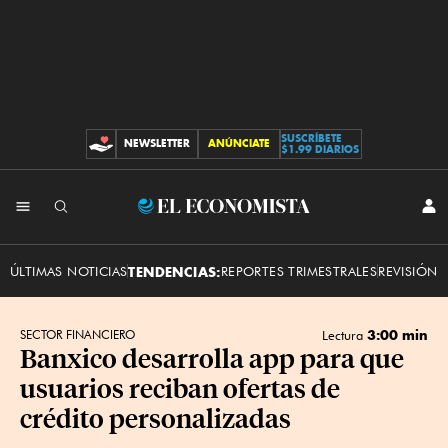
SUSCRÍBETE
NEWSLETTER
ANÚNCIATE
CONTRIBUCIONES
$1.99 DIARIOS
INI
El
SES
Economista
ÚLTIMAS NOTICIAS
TENDENCIAS:
REPORTES TRIMESTRALES
REVISIÓN 
3:00 min
SECTOR FINANCIERO
Lectura
Banxico desarrolla app para que
usuarios reciban ofertas de
crédito personalizadas