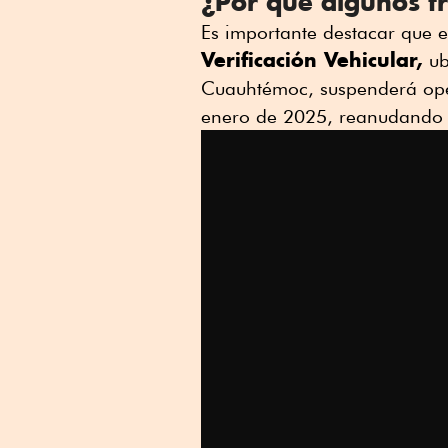
¿Por qué algunos t
Es importante destacar que 
Verificación Vehicular,
ub
Cuauhtémoc, suspenderá ope
enero de 2025, reanudando a