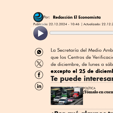
Redacción El Economista
Por:
Publicado:
22.12.2024 - 10:46
Actualizado:
22.12.
Compartir
La Secretaría del Medio Amb
por
que los Centros de Verificac
WhatsApp
Compartir
de diciembre, de lunes a sá
por
excepto el 25 de dicie
Twitter
Compartir
por
Te puede interesa
Facebook
Compartir
por
POLÍTICA
¡Tómalo en cuent
Linkedin