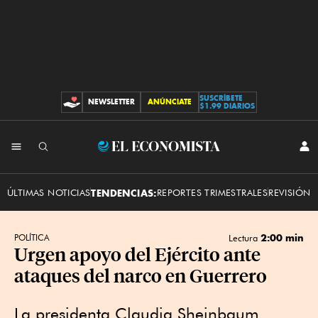
SUSCRÍBETE
NEWSLETTER
ANÚNCIATE
CONTRIBUCIONES
$1.99 DIARIOS
INI
El
SES
Economista
ÚLTIMAS NOTICIAS
TENDENCIAS:
REPORTES TRIMESTRALES
REVISIÓN 
2:00 min
POLÍTICA
Lectura
Urgen apoyo del Ejército ante
ataques del narco en Guerrero
La presidenta Claudia Sheinbaum