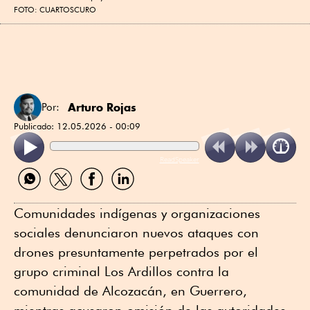
FOTO: CUARTOSCURO
Arturo Rojas
Por:
Publicado:
12.05.2026 - 00:09
ReadSpeaker
Compartir
Compartir
Compartir
Compartir
por
por
por
por
WhatsApp
Twitter
Facebook
Linkedin
Comunidades indígenas y organizaciones
sociales denunciaron nuevos ataques con
drones presuntamente perpetrados por el
grupo criminal Los Ardillos contra la
comunidad de Alcozacán, en Guerrero,
mientras acusaron omisión de las autoridades