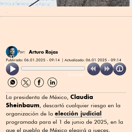
.
Arturo Rojas
Por:
Publicado:
06.01.2025 - 09:14
Actualizado:
06.01.2025 - 09:14
ReadSpeaker
Compartir
Compartir
Compartir
Compartir
por
por
por
por
WhatsApp
Twitter
Facebook
Linkedin
Claudia
La presidenta de México,
Sheinbaum
, descartó cualquier riesgo en la
elección judicial
organización de la
programada para el 1 de junio de 2025, en la
que el pueblo de México elegirá a jueces,