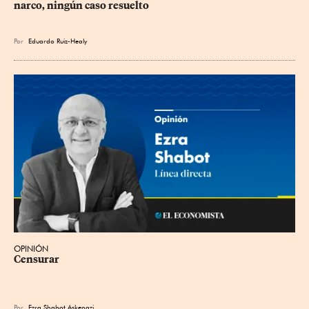
narco, ningún caso resuelto
Por
Eduardo Ruiz-Healy
OPINIÓN
Censurar
Por
Ezra Shabot Askenazi