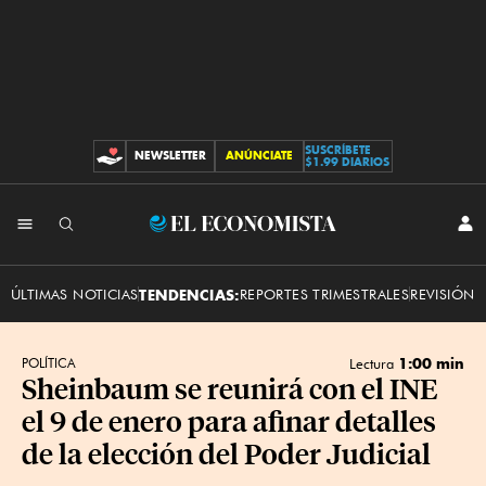
SUSCRÍBETE
NEWSLETTER
ANÚNCIATE
CONTRIBUCIONES
$1.99 DIARIOS
INI
El
SES
Economista
ÚLTIMAS NOTICIAS
TENDENCIAS:
REPORTES TRIMESTRALES
REVISIÓN 
1:00 min
POLÍTICA
Lectura
Sheinbaum se reunirá con el INE
el 9 de enero para afinar detalles
de la elección del Poder Judicial