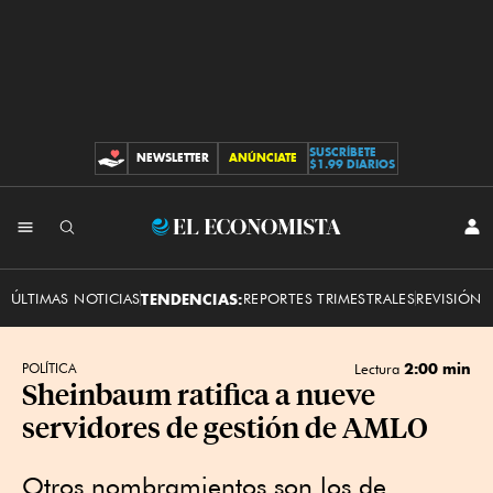
SUSCRÍBETE
NEWSLETTER
ANÚNCIATE
CONTRIBUCIONES
$1.99 DIARIOS
INI
El
SES
Economista
ÚLTIMAS NOTICIAS
TENDENCIAS:
REPORTES TRIMESTRALES
REVISIÓN 
2:00 min
POLÍTICA
Lectura
Sheinbaum ratifica a nueve
servidores de gestión de AMLO
Otros nombramientos son los de